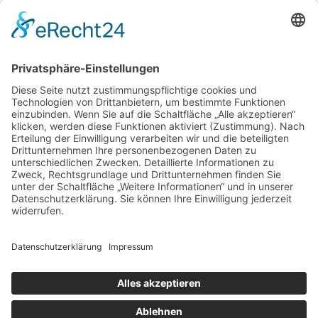
Anschrift
Verein für Fraueninteressen e.V.
Spurwechsel ab 55
Altheimer Eck 13, 80331 München
Tel.: 089 - 290 44 63
spurwechsel@fraueninteressen.de
© 2025 Spurwechsel 55 - Verein für
Fraueninteressen - Layout und Programmierung
- solemedia